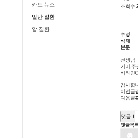
카드 뉴스
조회수
일반 질환
암 질환
수정
삭제
본문
선생님
기미,주
비타민C
감사합니
이전글
다음글
댓글 1
댓글목