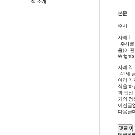
책 소개
본문
주사
사례 1
주사를 
음)이 관
Wright's
사례 2.
41세 
여러 가
식을 하
과 펩신 
거의 정상이 
이전글
다음글
댓글 0
댓글목