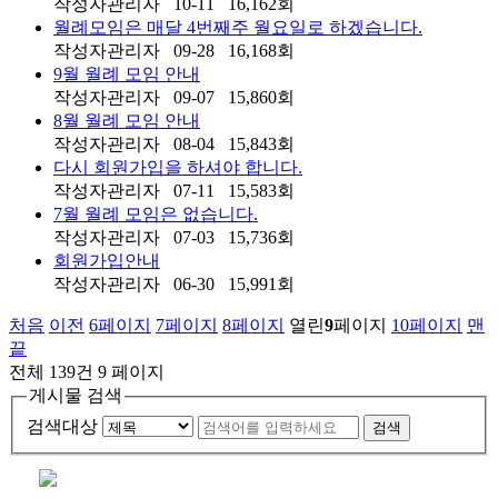
작성자
관리자
10-11
16,162
회
월례모임은 매달 4번째주 월요일로 하겠습니다.
작성자
관리자
09-28
16,168
회
9월 월례 모임 안내
작성자
관리자
09-07
15,860
회
8월 월례 모임 안내
작성자
관리자
08-04
15,843
회
다시 회원가입을 하셔야 합니다.
작성자
관리자
07-11
15,583
회
7월 월례 모임은 없습니다.
작성자
관리자
07-03
15,736
회
회원가입안내
작성자
관리자
06-30
15,991
회
처음
이전
6
페이지
7
페이지
8
페이지
열린
9
페이지
10
페이지
맨
끝
전체 139건
9 페이지
게시물 검색
검색대상
검색