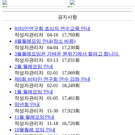
공지사항
비타민연구회 초심자 연수교육 안내
작성자
관리자
04-16
17,769
회
4월월례모임 안내(장소 바뀜)
작성자
관리자
04-04
17,230
회
3월월례모임은 가벼운 분위기에서 할려고 합니다.
작성자
관리자
03-13
17,031
회
2월 월례모임 안내
작성자
관리자
02-01
17,069
회
제6회 비타민 연구회 연수 강좌 안내
작성자
관리자
02-01
18,249
회
1월 월례모임 안내
작성자
관리자
01-05
17,461
회
망년회 안내
작성자
관리자
11-30
17,923
회
11월 월례모임안내
작성자
관리자
11-18
16,720
회
10월월례 모임 안내