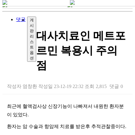
댓글
게
시
판
대사치료인 메트포
리
스
르민 복용시 주의
트
옵
션
점
작성자
염창환
작성일
23-12-19 22:32
조회
2,815
댓글
0
본문
최근에 혈액검사상 신장기능이 나빠져서 내원한 환자분
이 있었다.
환자는 암 수술과 항암제 치료를 받은후 추적관찰중이다.